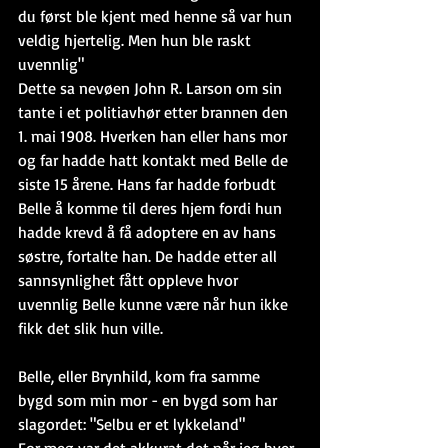
du først ble kjent med henne så var hun 
veldig hjertelig. Men hun ble raskt 
uvennlig"
Dette sa nevøen John R. Larson om sin 
tante i et politiavhør etter brannen den 
1. mai 1908. Hverken han eller hans mor 
og far hadde hatt kontakt med Belle de 
siste 15 årene. Hans far hadde forbudt 
Belle å komme til deres hjem fordi hun 
hadde krevd å få adoptere en av hans 
søstre, fortalte han. De hadde etter all 
sannsynlighet fått oppleve hvor 
uvennlig Belle kunne være når hun ikke 
fikk det slik hun ville.
Belle, eller Brynhild, kom fra samme 
bygd som min mor - en bygd som har 
slagordet: "Selbu er et lykkeland"
For meg var det akkurat det når jeg hver 