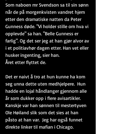
Som naboen mr Svendson sa til sin sønn 
når de på morgenkvisten vandret hjem 
etter den dramatiske natten da Peter 
Gunness døde. "Vi holder stille om hva vi 
opplevde" sa han. "Belle Gunness er 
farlig". Og det ser jeg at han gjør alvor av 
i et politiavhør dagen etter. Han vet eller 
husker ingenting, sier han.
Året etter flyttet de.
Det er naivt å tro at hun kunne ha kom 
seg unna dette uten medhjelpere.  Hun 
hadde en lojal håndlanger gjennom alle 
år som dukker opp i flere avisartikler.  
Kanskje var han sønnen til mestertyven 
Ole Høiland slik som det sies at han 
påsto at han var.  Jeg har også funnet 
direkte linker til mafian i Chicago. 