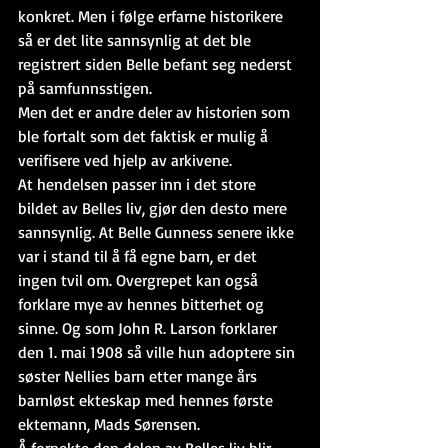
konkret. Men i følge erfarne historikere 
så er det lite sannsynlig at det ble 
registrert siden Belle befant seg nederst 
på samfunnsstigen. 
Men det er andre deler av historien som 
ble fortalt som det faktisk er mulig å 
verifisere ved hjelp av arkivene.
At hendelsen passer inn i det store 
bildet av Belles liv, gjør den desto mere 
sannsynlig. At Belle Gunness senere ikke 
var i stand til å få egne barn, er det 
ingen tvil om. Overgrepet kan også 
forklare mye av hennes bitterhet og 
sinne. Og som John R. Larson forklarer 
den 1. mai 1908 så ville hun adoptere sin 
søster Nellies barn etter mange års 
barnløst ekteskap med hennes første 
ektemann, Mads Sørensen.
Å fornekte den delen av Belles liv blir 